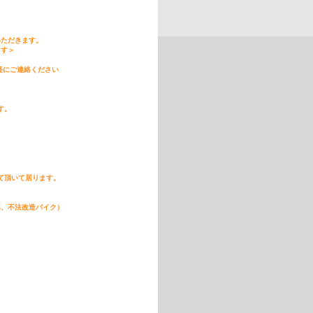
具合
いただきます。
ます＞
軽にご連絡ください
す。
て頂いて居ります。
車、不法改造バイク）