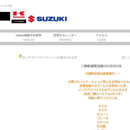
ディーラ-です
Webike掲載中在庫車
営業日カレンダー
アクセス
ITEM LIST
SHOPOPEN
ACCESS
タッチでメメインメニューが表示されます 楽しいバイク
車検/修理/点検/メンテナンス
※無料目視点検実施中！！
お乗りのバイク、ちょっと気になる所ありませ
目視点検させていただき気付いた所
メンテアドバイスさせていただきます
（他店ご購入バイクもOKです）
気軽に来てくださいね
オイル
タイヤ
チエーン
ブレーキ
クラッチ
灯火類