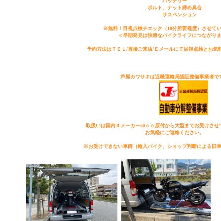
バッテリー
ボルト、ナット締め
サスペンション
※無料！目視点検チエック（10分所要程度）させて
＜早期発見は快適なバイクライフにつながり
予約方法はＴＥＬ/直接ご来店/Ｅメールにて目視点検とお気
芦屋カワサキは近畿運輸局認証整備事業者で
取扱いは国内４メーカー50ｃｃ原付から大型までお受けさせ
お気軽にご連絡ください。
※お受けできない車両（輸入バイク、ショップ判断による旧