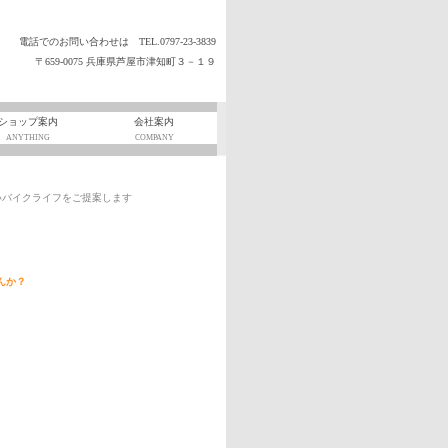
電話でのお問い合わせは
TEL.0797-23-3839
〒659-0075 兵庫県芦屋市津知町３－１９
ショップ案内
会社案内
ANYTHING
COMPANY
ライフをご提案します
んか？